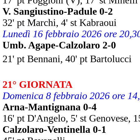
17' pt Poggioni (V), 17' st Minelli
V. Sangiustino-Padule 0-2
32' pt Marchi, 4' st Kabraoui
Lunedì 16 febbraio 2026 ore 20,3
Umb. Agape-Calzolaro 2-0
21' pt Bennani, 40' pt Bartolucci
21° GIORNATA
Domenica 8 febbraio 2026 ore 14
Arna-Mantignana 0-4
16' pt D'Angelo, 5' st Genovese, 15'
Calzolaro-Ventinella 0-1