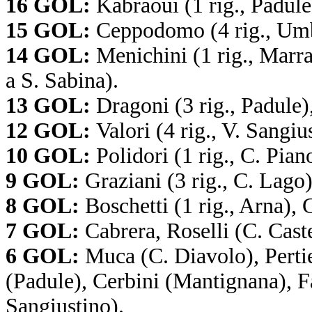
16 GOL:
Kabraoui (1 rig., Padule
15 GOL:
Ceppodomo (4 rig., Umb
14 GOL:
Menichini (1 rig., Marra
a S. Sabina).
13 GOL:
Dragoni (3 rig., Padule)
12 GOL:
Valori (4 rig., V. Sangiu
10 GOL:
Polidori (1 rig., C. Pian
9 GOL:
Graziani (3 rig., C. Lago
8 GOL:
Boschetti (1 rig., Arna),
7 GOL:
Cabrera, Roselli (C. Caste
6 GOL:
Muca (C. Diavolo), Pertier
(Padule), Cerbini (Mantignana), 
Sangiustino).