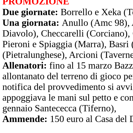
PROMOZIONE
Due giornate:
Borrello e Xeka (Te
Una giornata:
Anullo (Amc 98), A
Diavolo), Checcarelli (Corciano),
Pieroni e Spiaggia (Marra), Basri 
(Pietralunghese), Arcioni (Taverne
Allenatori:
fino al 15 marzo Bazz
allontanato del terreno di gioco p
notifica del provvedimento si avvic
appoggiava le mani sul petto e con
gennaio Santececca (Tiferno),
Ammende:
150 euro al Casa del D