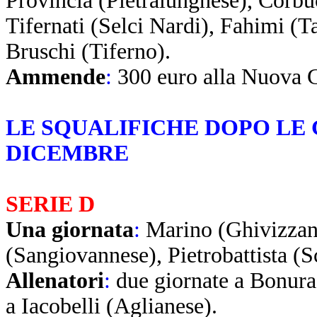
Provincia (Pietralunghese), Corbuc
Tifernati (Selci Nardi), Fahimi (Ta
Bruschi (Tiferno).
Ammende
:
300 euro alla Nuova G
LE SQUALIFICHE DOPO LE 
DICEMBRE
SERIE D
Una giornata
:
Marino (Ghivizzan
(Sangiovannese), Pietrobattista (
Allenatori
:
due giornate a Bonura 
a Iacobelli (Aglianese).