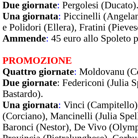
Due giornate
:
Pergolesi (Ducato)
Una giornata
:
Piccinelli (Angela
e Polidori (Ellera), Fratini (Pieve
Ammende
:
45 euro allo Spoleto 
PROMOZIONE
Quattro giornate
:
Moldovanu (Co
Due giornate
:
Federiconi (Julia 
Bastardo).
Una giornata
:
Vinci (Campitello)
(Corciano), Mancinelli (Julia Spe
Baronci (Nestor), De Vivo (Olympi