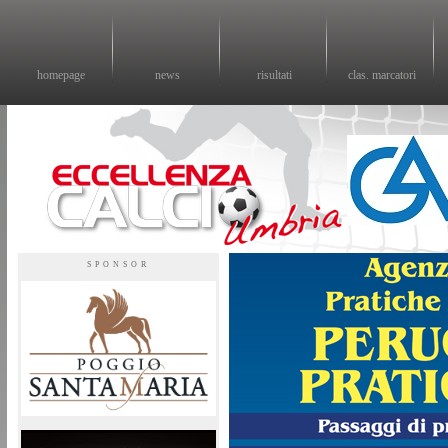
homepage
news
risultati
clas. marcatori
Eccellenza calcio - il sito sul calcio di eccellenza in Umbria
SPONSOR