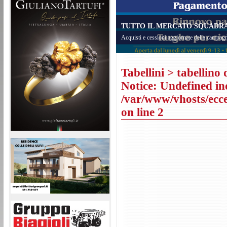
TUTTO IL MERCATO SQUADRA 
Acquisti e cessioni aggiornate della campagn
Tabellini
> tabellino 
Notice
: Undefined in
/var/www/vhosts/eccel
on line
2