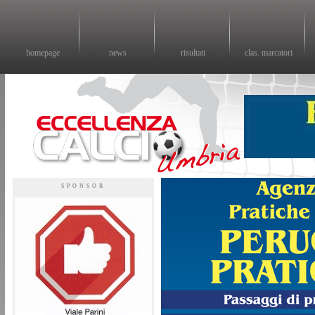
homepage
news
risultati
clas. marcatori
Eccellenza calcio - il sito sul calcio di eccellenza in Umbria
SPONSOR