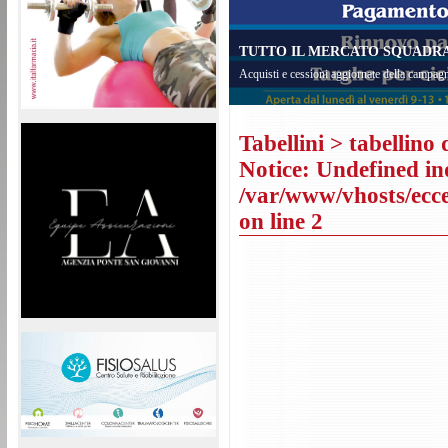
TUTTO IL MERCATO SQUADRA 
Acquisti e cessioni aggiornate della campagn
Tabellini
> tabellino 
Notice
: Undefined in
/var/www/vhosts/eccel
on line
2