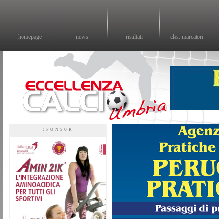
homepage
news
risultati
clas. marcatori
Eccellenza calcio - il sito sul calcio di eccellenza in Umbria
SPONSOR