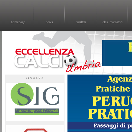
homepage
news
risultati
clas. marcatori
Eccellenza calcio - il sito sul calcio di eccellenza in Umbria
SPONSOR