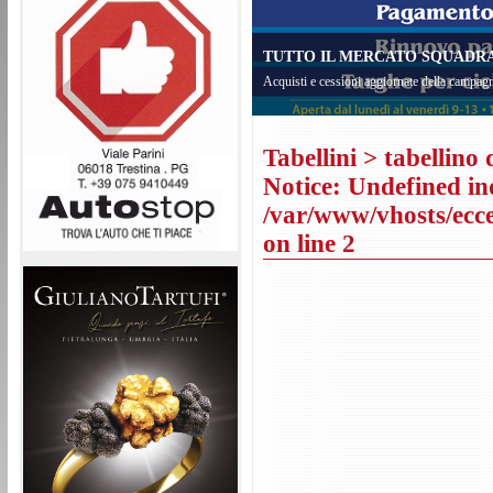
TUTTO IL MERCATO SQUADRA 
Acquisti e cessioni aggiornate della campagn
Tabellini
> tabellino 
Notice
: Undefined in
/var/www/vhosts/eccel
on line
2