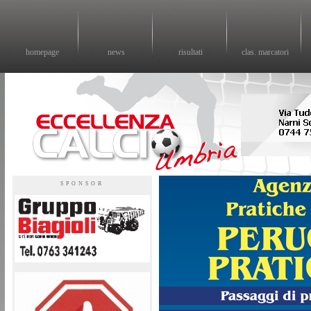
homepage
news
risultati
clas. marcatori
Eccellenza calcio - il sito sul calcio di eccellenza in Umbria
SPONSOR