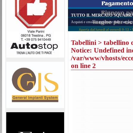
TUTTO IL MERCATO SQUADRA 
Acquisti e cessioni aggiornate della campagn
Tabellini
> tabellino 
Notice
: Undefined in
/var/www/vhosts/eccel
on line
2