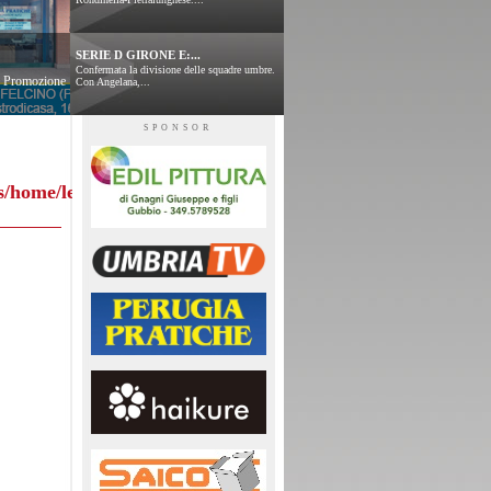
SERIE D GIRONE E:...
Confermata la divisione delle squadre umbre.
 e Promozione
Con Angelana,...
SPONSOR
s/home/leggitabellini.php