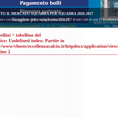
TO IL MERCATO SQUADRA PER SQUADRA 2026-2027
sti e cessioni aggiornate della campagna estiva 2026-2027 di tutti i club di serie D, Eccellenza
ellini
> tabellino del
ice
: Undefined index: Partite in
r/www/vhosts/eccellenzacalcio.it/httpdocs/application/view
line
2