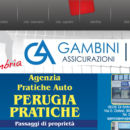
sultati
clas. marcatori
clas. squadre
tabellini
link