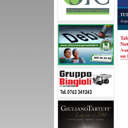
TUT
Acqui
Tab
Not
/va
on 