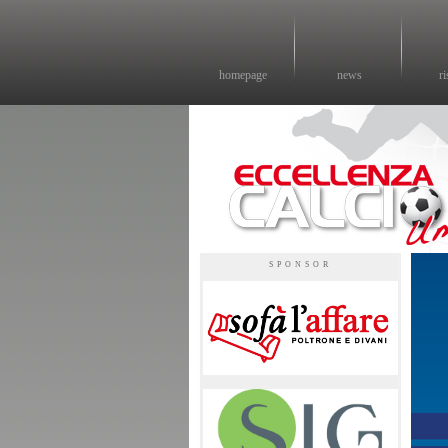
homepage
news
ri
Eccellenza calcio - il sito sul calcio di eccellenza in Umbria
SPONSOR