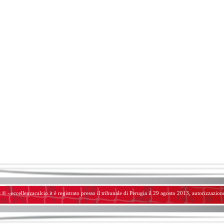
 © - eccellenzacalcio.it è registrato presso il tribunale di Perugia il 29 agosto 2013, autorizzazio