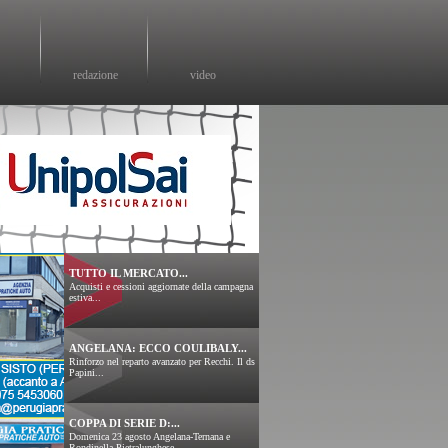
redazione
video
TUTTO IL MERCATO...
Acquisti e cessioni aggiornate della campagna
estiva...
ANGELANA: ECCO COULIBALY...
Rinforzo nel reparto avanzato per Recchi. Il ds
Papini...
COPPA DI SERIE D:...
Domenica 23 agosto Angelana-Ternana e
Rondinella-Pietralunghese....