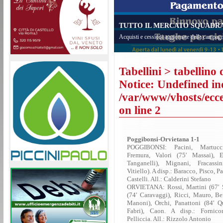
TUTTO IL MERCATO SQUADRA 
Acquisti e cessioni aggiornate della campagn
Tabellini
> tabellino 
Notice
: Undefined in
/var/www/vhosts/eccel
on line
2
Poggibonsi-Orvietana 1-1
POGGIBONSI: Pacini, Martucci,
Fremura, Valori (75′ Massai), 
Tanganelli), Mignani, Fracassi
Vitiello). A disp.: Baracco, Pisco, Pa
Castelli. All.: Calderini Stefano
ORVIETANA: Rossi, Martini (67′ S
(74′ Caravaggi), Ricci, Mauro, Ber
Manoni), Orchi, Panattoni (84′ Qu
Fabri), Caon. A disp.: Fornico
Pelliccia. All.: Rizzolo Antonio