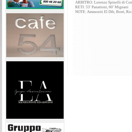
ARBITRO: Lorenzo Spinelli di Cu
RETI: 53′ Panattoni, 60′ Mignani
NOTE: Ammoniti El Dib, Borri, Ricc