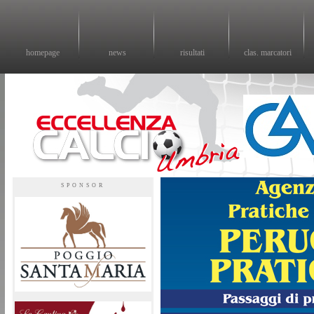
homepage
news
risultati
clas. marcatori
Eccellenza calcio - il sito sul calcio di eccellenza in Umbria
SPONSOR