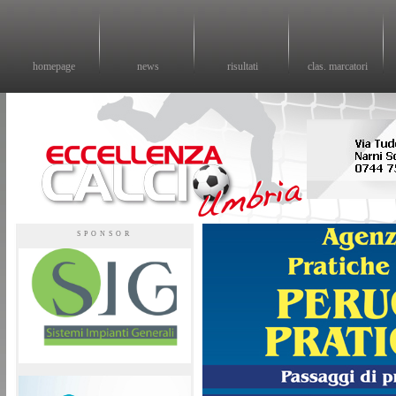
homepage
news
risultati
clas. marcatori
Eccellenza calcio - il sito sul calcio di eccellenza in Umbria
SPONSOR