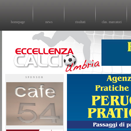
homepage
news
risultati
clas. marcatori
Eccellenza calcio - il sito sul calcio di eccellenza in Umbria
SPONSOR