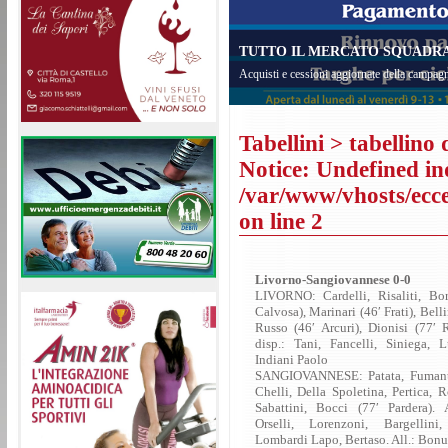
TUTTO IL MERCATO SQUADRA 
Acquisti e cessioni aggiornate della campagn
Tabellini
> tabellino 
Notice
: Undefined in
/var/www/vhosts/eccel
on line
2
Livorno-Sangiovannese 0-0
LIVORNO: Cardelli, Risaliti, Bo
Calvosa), Marinari (46′ Frati), Belli
Russo (46′ Arcuri), Dionisi (77′ R
disp.: Tani, Fancelli, Siniega, L
Indiani Paolo
SANGIOVANNESE: Patata, Fumanti,
Chelli, Della Spoletina, Pertica, 
Sabattini, Bocci (77′ Pardera). 
Orselli, Lorenzoni, Bargellini
Lombardi Lapo, Bertaso. All.: Bon