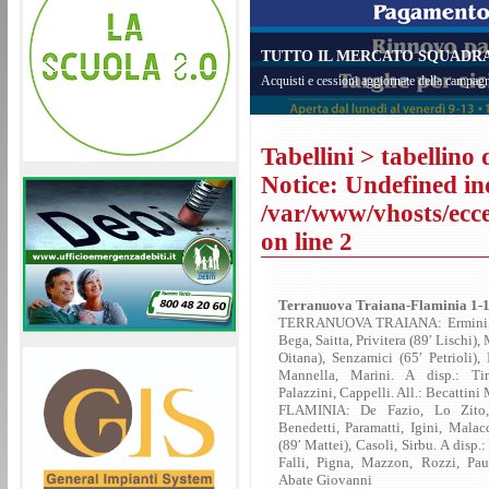
TUTTO IL MERCATO SQUADRA 
Acquisti e cessioni aggiornate della campagn
Tabellini
> tabellino 
Notice
: Undefined in
/var/www/vhosts/eccel
on line
2
Terranuova Traiana-Flaminia 1-
TERRANUOVA TRAIANA: Ermini, Gr
Bega, Saitta, Privitera (89′ Lischi),
Oitana), Senzamici (65′ Petrioli), 
Mannella, Marini. A disp.: Tim
Palazzini, Cappelli. All.: Becattini
FLAMINIA: De Fazio, Lo Zito, 
Benedetti, Paramatti, Igini, Malac
(89′ Mattei), Casoli, Sirbu. A disp.:
Falli, Pigna, Mazzon, Rozzi, Pau
Abate Giovanni