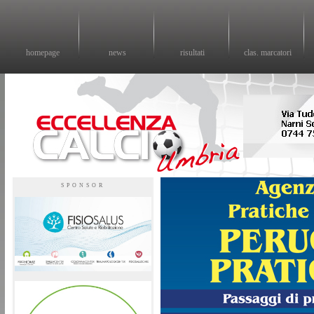
homepage
news
risultati
clas. marcatori
Eccellenza calcio - il sito sul calcio di eccellenza in Umbria
SPONSOR