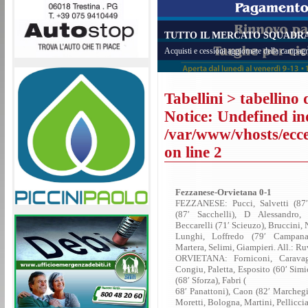
TUTTO IL MERCATO SQUADRA 
Acquisti e cessioni aggiornate della campagn
Tabellini
> tabellino 
Notice
: Undefined in
/var/www/vhosts/eccel
on line
2
Fezzanese-Orvietana 0-1
FEZZANESE: Pucci, Salvetti (87′ 
(87′ Sacchelli), D Alessandro,
Beccarelli (71′ Scieuzo), Bruccini, 
Lunghi, Loffredo (79′ Campana
Martera, Selimi, Giampieri. All.: R
ORVIETANA: Forniconi, Caravag
Congiu, Paletta, Esposito (60′ Simi
(68′ Sforza), Fabri (
68′ Panattoni), Caon (82′ Marchegia
Moretti, Bologna, Martini, Pelliccia