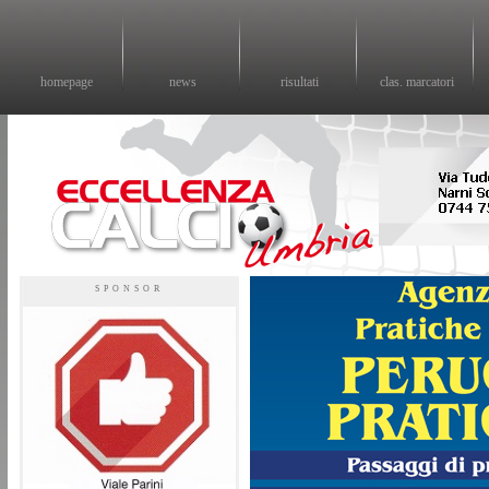
homepage
news
risultati
clas. marcatori
Eccellenza calcio - il sito sul calcio di eccellenza in Umbria
SPONSOR