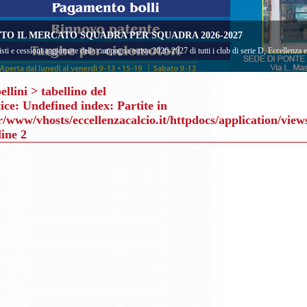
TO IL MERCATO SQUADRA PER SQUADRA 2026-2027
sti e cessioni aggiornate della campagna estiva 2026-2027 di tutti i club di serie D, Eccellenza
ellini
> tabellino del
ice
: Undefined index: Partite in
r/www/vhosts/eccellenzacalcio.it/httpdocs/application/view
line
2