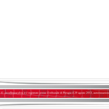
 © - eccellenzacalcio.it è registrato presso il tribunale di Perugia il 29 agosto 2013, autorizzazio