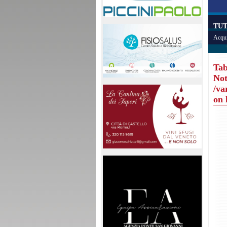
TUT
Acqui
Tab
Not
/va
on 