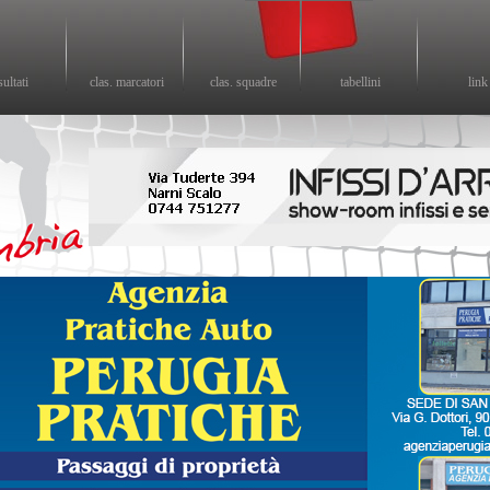
sultati
clas. marcatori
clas. squadre
tabellini
link