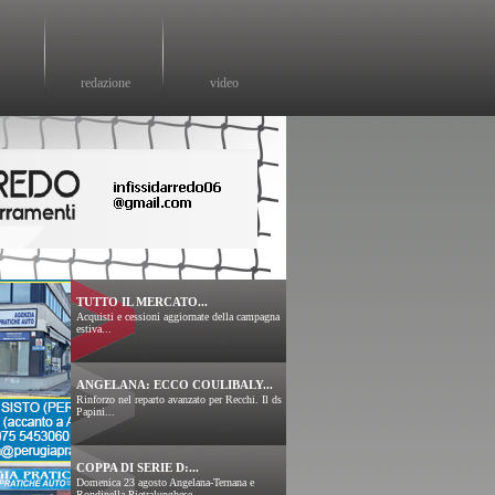
redazione
video
TUTTO IL MERCATO...
Acquisti e cessioni aggiornate della campagna
estiva...
ANGELANA: ECCO COULIBALY...
Rinforzo nel reparto avanzato per Recchi. Il ds
Papini...
COPPA DI SERIE D:...
Domenica 23 agosto Angelana-Ternana e
Rondinella-Pietralunghese....