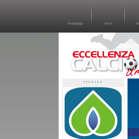
homepage
news
ri
Eccellenza calcio - il sito sul calcio di eccellenza in Umbria
SPONSOR