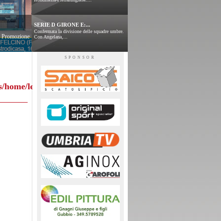
SERIE D GIRONE E:...
Confermata la divisione delle squadre umbre.
 e Promozione
Con Angelana,...
SPONSOR
s/home/leggitabellini.php