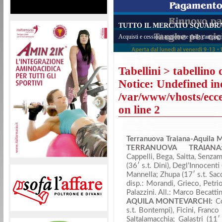
TUTTO IL MERCATO SQUADRA 
Acquisti e cessioni aggiornate della campagn
Tabellini
> tabellino 
Notice
: Undefined in
/var/www/vhosts/eccel
on line
2
Terranuova Traiana-Aquila 
TERRANUOVA TRAIA
Cappelli, Bega, Saitta, Senzam
(36′ s.t. Dini), Degl’Innocenti 
Mannella; Zhupa (17′ s.t. Sacc
disp.: Morandi, Grieco, Petrio
Palazzini. All.: Marco Becattin
AQUILA MONTEVARCHI:
Co
s.t. Bontempi), Ficini, Franco 
Saltalamacchia; Galastri (11′