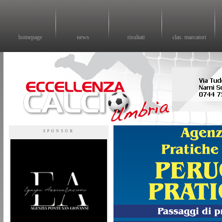
homepage
news
risultati
clas. marcatori
Eccellenza calcio - il sito sul calcio di eccellenza in Umbria
SPONSOR