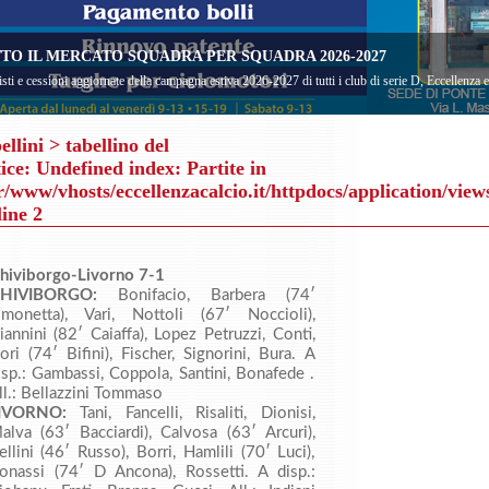
TO IL MERCATO SQUADRA PER SQUADRA 2026-2027
sti e cessioni aggiornate della campagna estiva 2026-2027 di tutti i club di serie D, Eccellenza
ellini
> tabellino del
ice
: Undefined index: Partite in
r/www/vhosts/eccellenzacalcio.it/httpdocs/application/view
line
2
hiviborgo-Livorno 7-1
HIVIBORGO:
Bonifacio, Barbera (74′
imonetta), Vari, Nottoli (67′ Noccioli),
iannini (82′ Caiaffa), Lopez Petruzzi, Conti,
ori (74′ Bifini), Fischer, Signorini, Bura. A
isp.: Gambassi, Coppola, Santini, Bonafede .
ll.: Bellazzini Tommaso
IVORNO:
Tani, Fancelli, Risaliti, Dionisi,
alva (63′ Bacciardi), Calvosa (63′ Arcuri),
ellini (46′ Russo), Borri, Hamlili (70′ Luci),
onassi (74′ D Ancona), Rossetti. A disp.: