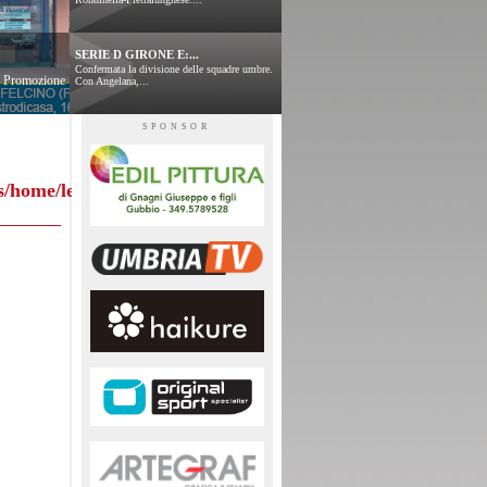
SERIE D GIRONE E:...
Confermata la divisione delle squadre umbre.
 e Promozione
Con Angelana,...
SPONSOR
s/home/leggitabellini.php