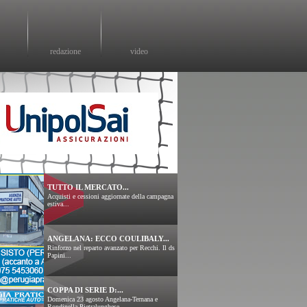
redazione
video
TUTTO IL MERCATO...
Acquisti e cessioni aggiornate della campagna
estiva...
ANGELANA: ECCO COULIBALY...
Rinforzo nel reparto avanzato per Recchi. Il ds
Papini...
COPPA DI SERIE D:...
Domenica 23 agosto Angelana-Ternana e
Rondinella-Pietralunghese....