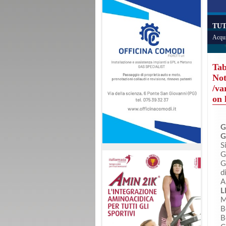
TUT
Acqui
Tab
Not
/va
on 
G
G
S
G
G
d
A
L
M
B
B