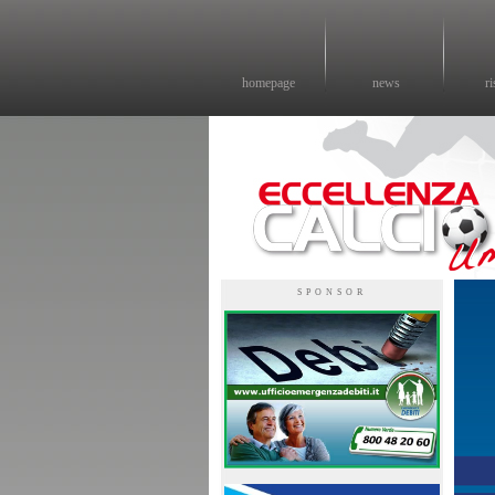
homepage
news
ri
Eccellenza calcio - il sito sul calcio di eccellenza in Umbria
SPONSOR