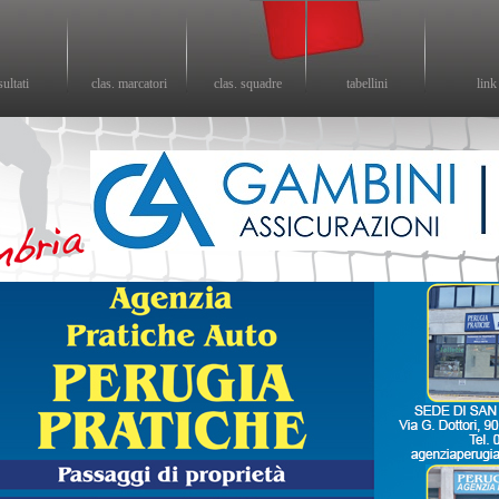
sultati
clas. marcatori
clas. squadre
tabellini
link