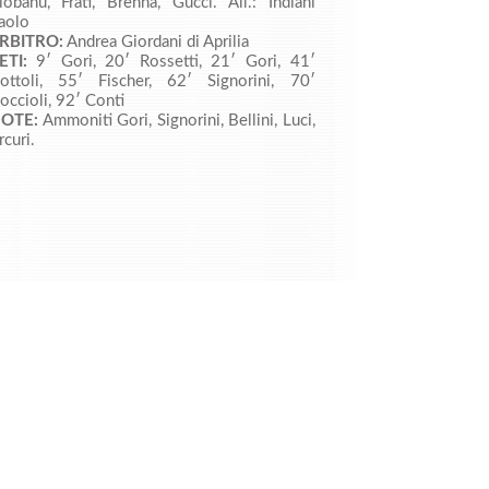
iobanu, Frati, Brenna, Gucci. All.: Indiani
aolo
RBITRO:
Andrea Giordani di Aprilia
ETI:
9′ Gori, 20′ Rossetti, 21′ Gori, 41′
ottoli, 55′ Fischer, 62′ Signorini, 70′
occioli, 92′ Conti
OTE:
Ammoniti Gori, Signorini, Bellini, Luci,
rcuri.