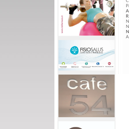
C
P
A
R
N
N
N
A