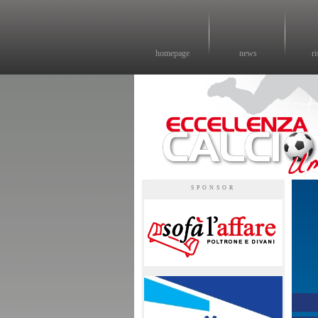
homepage
news
ri
Eccellenza calcio - il sito sul calcio di eccellenza in Umbria
SPONSOR