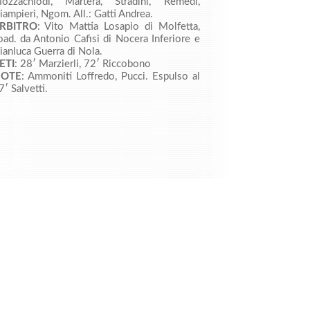
ozzachiodi, Martera, Stradini, Remedi,
iampieri, Ngom. All.: Gatti Andrea.
RBITRO
: Vito Mattia Losapio di Molfetta,
oad. da Antonio Cafisi di Nocera Inferiore e
ianluca Guerra di Nola.
ETI
: 28′ Marzierli, 72′ Riccobono
OTE
: Ammoniti Loffredo, Pucci. Espulso al
7′ Salvetti.