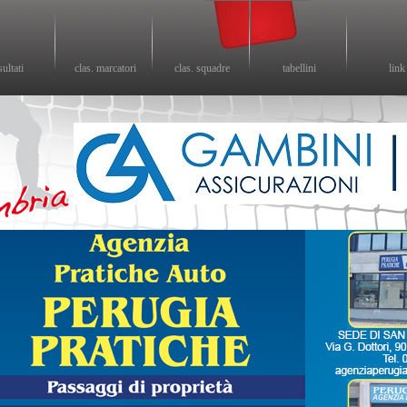
sultati
clas. marcatori
clas. squadre
tabellini
link