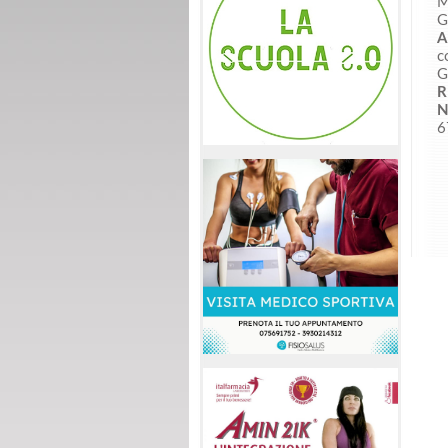
M
G
A
c
G
R
N
6