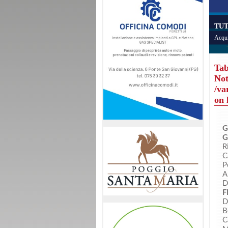
TUT
Acqui
Tab
Not
/va
on 
G
G
R
C
P
A
D
F
D
B
C