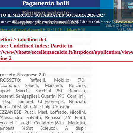
TO IL MERCATO SQUADRA PER SQUADRA 2026-2027
sti e cessioni aggiornate della campagna estiva 2026-2027 di tutti i club di serie D, Eccellenza
ellini
> tabellino del
ice
: Undefined index: Partite in
r/www/vhosts/eccellenzacalcio.it/httpdocs/application/view
line
2
rosseto-Fezzanese 2-0
ROSSETO:
Raffaelli, Mobilio (70′
iccobono), Sabelli, Marzierli, Bolcano,
aponi, Macchi, Sacchini (80′ Benucci),
ossenti, Senigagliesi, Guerrini (90′ Corallini).
 disp.: Lampret, Chrysovergis, Nunziati,
ierna, Di Meglio. All.: Luigi Consonni.
EZZANESE
: Pucci, Masi, Loffredo, Nicolini,
’Alessandro, Salvetti, Benassi (76′ Fiori),
eccarelli, Lunghi, Cantatore (61’st Mariotti),
ampana (46’st Scieuzo). A disp.: