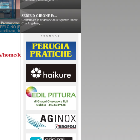
SERIE D GIRONE E:...
Confermata la divisione delle squadre umbre.
 e Promozione
Con Angelana,...
SPONSOR
s/home/leggitabellini.php