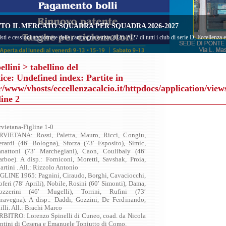
TO IL MERCATO SQUADRA PER SQUADRA 2026-2027
sti e cessioni aggiornate della campagna estiva 2026-2027 di tutti i club di serie D, Eccellenza
ellini
> tabellino del
ice
: Undefined index: Partite in
r/www/vhosts/eccellenzacalcio.it/httpdocs/application/view
line
2
vietana-Figline 1-0
RVIETANA: Rossi, Paletta, Mauro, Ricci, Congiu,
erardi (46′ Bologna), Sforza (73′ Esposito), Simic,
anattoni (73′ Marchegiani), Caon, Coulibaly (46′
rboe). A disp.: Forniconi, Moretti, Savshak, Proia,
rtini . All.: Rizzolo Antonio
IGLINE 1965: Pagnini, Ciraudo, Borghi, Cavaciocchi,
feri (78′ Aprili), Nobile, Rosini (60′ Simonti), Dama,
ozzerini (46′ Mugelli), Torrini, Rufini (73′
iravegna). A disp.: Daddi, Gozzini, De Ferdinando,
lli. All.: Brachi Marco
RBITRO: Lorenzo Spinelli di Cuneo, coad. da Nicola
ntini di Cesena e Emanuele Toniutto di Como.