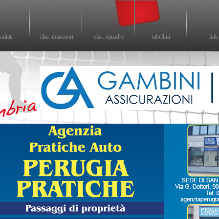
sultati
clas. marcatori
clas. squadre
tabellini
link