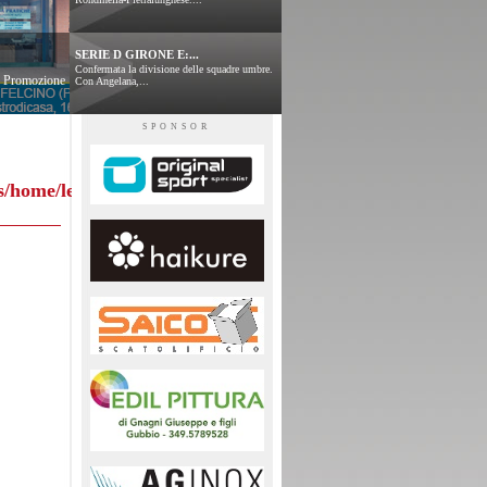
SERIE D GIRONE E:...
Confermata la divisione delle squadre umbre.
 e Promozione
Con Angelana,...
SPONSOR
s/home/leggitabellini.php