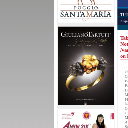
TUT
Acqui
Tab
Not
/va
on 
Or
O
B
P
Da
Ma
F
No
G
C
Mi
A
Si