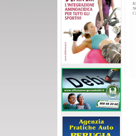
R
N
C