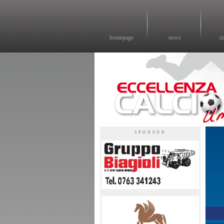
homepage
news
ri
Eccellenza calcio - il sito sul calcio di eccellenza in Umbria
SPONSOR