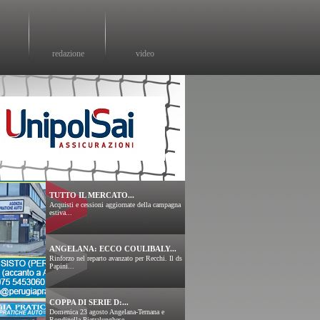
redazione
video
TUTTO IL MERCATO...
Acquisti e cessioni aggiornate della campagna
estiva...
ANGELANA: ECCO COULIBALY...
Rinforzo nel reparto avanzato per Recchi. Il ds
Papini...
COPPA DI SERIE D:...
Domenica 23 agosto Angelana-Ternana e
Rondinella-Pietralunghese....