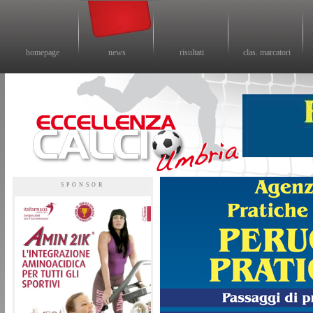
homepage
news
risultati
clas. marcatori
Eccellenza calcio - il sito sul calcio di eccellenza in Umbria
SPONSOR