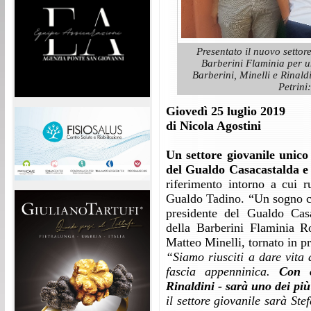
Presentato il nuovo setto
Barberini Flaminia per un
Barberini, Minelli e Rinald
Petrini:
Giovedì 25 luglio 2019
di Nicola Agostini
Un settore giovanile unico 
del Gualdo Casacastalda e 
riferimento intorno a cui r
Gualdo Tadino. “Un sogno che
presidente del Gualdo Casa
della Barberini Flaminia Ro
Matteo Minelli, tornato in pr
“Siamo riusciti a dare vita 
fascia appenninica.
Con o
Rinaldini - sarà uno dei pi
il settore giovanile sarà Ste