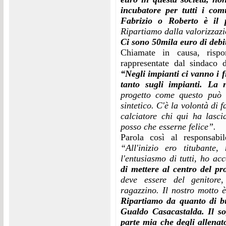
incubatore per tutti i co
Fabrizio o Roberto è il pr
Ripartiamo dalla valorizzazio
Ci sono 50mila euro di debi
Chiamate in causa, rispo
rappresentate dal sindaco
“Negli impianti ci vanno i f
tanto sugli impianti. La n
progetto come questo può a
sintetico. C'è la volontà di
calciatore chi qui ha las
posso che esserne felice”.
Parola così al responsabi
“All'inizio ero titubant
l'entusiasmo di tutti, ho ac
di mettere al centro del pro
deve essere del genitore,
ragazzino. Il nostro motto è 
Ripartiamo da quanto di b
Gualdo Casacastalda. Il so
parte mia che degli allenat