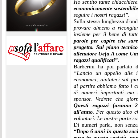
Ho sentito tante chiacchiere
economicamente sostenibile
seguire i nostri ragazzi”.
Sulla stessa lunghezza d'on
provare almeno a ricongiung
insieme per il bene di tutto
parole per capire che sare
progetto.
Sul piano tecnic
allenatore Uefa A come Umb
ragazzi qualificati”.
Barberini ha poi parlato d
“Lancio un appello alle i
economici, aiutateci sul pia
di partire abbiamo fatto i 
di numeri importanti ma s
sponsor. Vedrete che gior
Questi ragazzi faranno 2
all'anno.
Per questo dico che
volontari. Le nostre porte so
Di numeri parla, non senz
“Dopo 6 anni in questa soci
euro in questa società, no