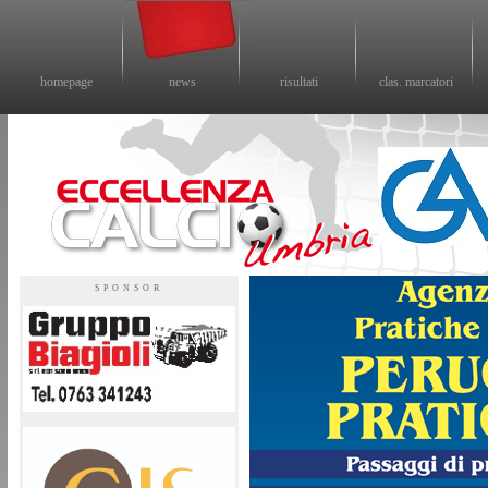
homepage
news
risultati
clas. marcatori
Eccellenza calcio - il sito sul calcio di eccellenza in Umbria
SPONSOR