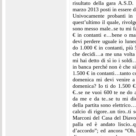
risultato della gara A.S.D
marzo 2013 posti in essere 
Univocamente probanti in ta
quest’ultimo il quale, rivol
sono messo male..se tu mi fa
€ in contanti e…bene o mal
devi perdere uguale io luned
do 1.000 € in contanti, più
che decidi…a me una volta 
mi hai detto di sì io i soldi
in banca perché non è che s
1.500 € in contanti…tanto c
domenica mi devi venire a 
domenica? Io ti do 1.500 €.
€..se ne vuoi 600 te ne do 
da me e da te..se tu mi d
della partita sono elettri
calcio di rigore..un tiro..
Marconi del Casa del Diavol
palla ed è andato liscio..
d’accordo”; ed ancora “Oh..