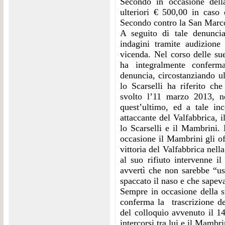
Secondo in occasione della
ulteriori € 500,00 in caso 
Secondo contro la San Marco
A seguito di tale denunci
indagini tramite audizione 
vicenda. Nel corso delle sue
ha integralmente conferma
denuncia, circostanziando ult
lo Scarselli ha riferito ch
svolto l’11 marzo 2013, n
quest’ultimo, ed a tale in
attaccante del Valfabbrica, i
lo Scarselli e il Mambrini. R
occasione il Mambrini gli o
vittoria del Valfabbrica nell
al suo rifiuto intervenne il
avvertì che non sarebbe “us
spaccato il naso e che sapev
Sempre in occasione della su
conferma la trascrizione de
del colloquio avvenuto il 1
intercorsi tra lui e il Mambr