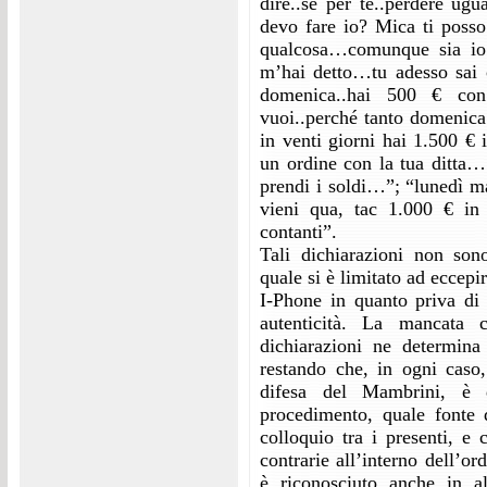
dire..se per te..perdere ug
devo fare io? Mica ti posso 
qualcosa…comunque sia io t
m’hai detto…tu adesso sai
domenica..hai 500 € co
vuoi..perché tanto domenica
in venti giorni hai 1.500 € 
un ordine con la tua ditt
prendi i soldi…”; “lunedì 
vieni qua, tac 1.000 € in
contanti”.
Tali dichiarazioni non son
quale si è limitato ad eccepir
I-Phone in quanto priva di 
autenticità. La mancata c
dichiarazioni ne determina
restando che, in ogni caso,
difesa del Mambrini, è da
procedimento, quale fonte d
colloquio tra i presenti, e
contrarie all’interno dell’or
è riconosciuto anche in al