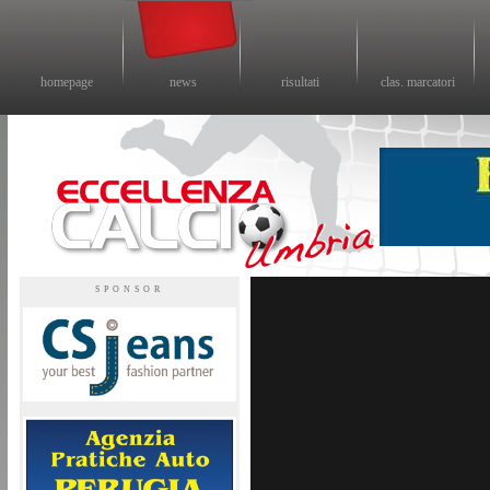
homepage
news
risultati
clas. marcatori
Eccellenza calcio - il sito sul calcio di eccellenza in Umbria
SPONSOR