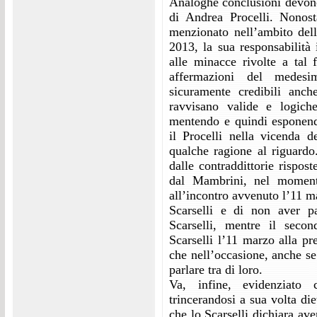
Analoghe conclusioni devono 
di Andrea Procelli. Nonosta
menzionato nell’ambito dell
2013, la sua responsabilità 
alle minacce rivolte a tal f
affermazioni del medesi
sicuramente credibili anc
ravvisano valide e logich
mentendo e quindi esponendo
il Procelli nella vicenda d
qualche ragione al riguardo
dalle contraddittorie rispost
dal Mambrini, nel momento
all’incontro avvenuto l’11 m
Scarselli e di non aver p
Scarselli, mentre il secon
Scarselli l’11 marzo alla pr
che nell’occasione, anche se
parlare tra di loro.
Va, infine, evidenziato c
trincerandosi a sua volta die
che lo Scarselli dichiara av