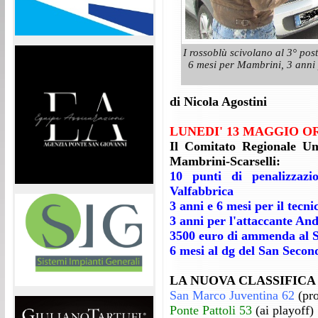
I rossoblù scivolano al 3° pos
6 mesi per Mambrini, 3 anni 
di Nicola Agostini
LUNEDI' 13 MAGGIO OR
Il Comitato Regionale Um
Mambrini-Scarselli:
10 punti di penalizzaz
Valfabbrica
3 anni e 6 mesi per il tec
3 anni per l'attaccante And
3500 euro di ammenda al 
6 mesi al dg del San Seco
LA NUOVA CLASSIFICA
San Marco Juventina 62
(pr
Ponte Pattoli 53
(ai playoff)