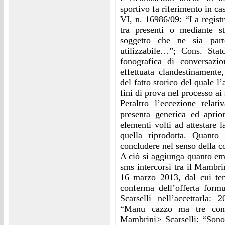
sportivo fa riferimento in ca
VI, n. 16986/09: “La registr
tra presenti o mediante s
soggetto che ne sia part
utilizzabile…”; Cons. Stat
fonografica di conversazi
effettuata clandestinament
del fatto storico del quale l
fini di prova nel processo ai 
Peraltro l’eccezione relativ
presenta generica ed aprior
elementi volti ad attestare l
quella riprodotta. Quanto
concludere nel senso della co
A ciò si aggiunga quanto em
sms intercorsi tra il Mambrin
16 marzo 2013, dal cui ten
conferma dell’offerta form
Scarselli nell’accettarla:
“Manu cazzo ma tre con 
Mambrini> Scarselli: “Sono