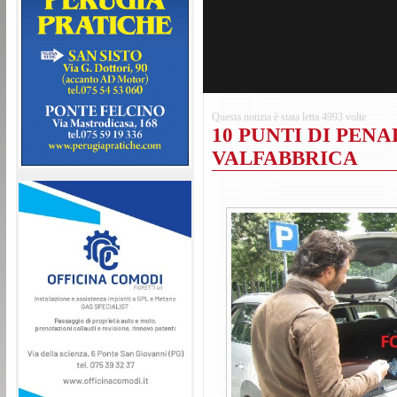
SERIE D GIRONE E: IL GIRON
Confermata la divisione delle squadre umbre
marchigiane, le 6 abruzzesi e il Termoli. Ter
domenica 6 settembre
Questa notizia è stata letta 4993 volte
10 PUNTI DI PENA
VALFABBRICA