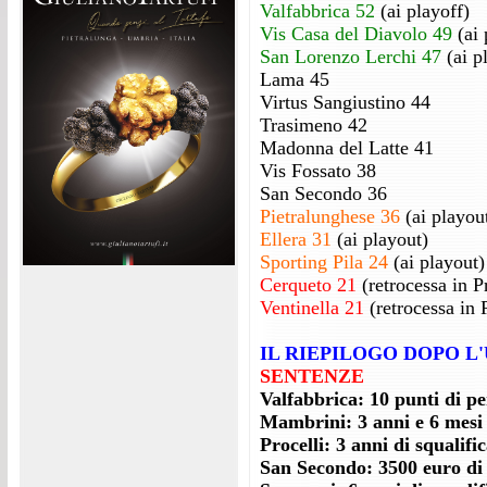
Valfabbrica 52
(ai playoff)
Vis Casa del Diavolo 49
(ai
San Lorenzo Lerchi 47
(ai p
Lama 45
Virtus Sangiustino 44
Trasimeno 42
Madonna del Latte 41
Vis Fossato 38
San Secondo 36
Pietralunghese 36
(ai playou
Ellera 31
(ai playout)
Sporting Pila 24
(ai playout)
Cerqueto 21
(retrocessa in P
Ventinella 21
(retrocessa in 
IL RIEPILOGO DOPO L
SENTENZE
Valfabbrica: 10 punti di p
Mambrini: 3 anni e 6 mesi 
Procelli: 3 anni di squalifi
San Secondo: 3500 euro 