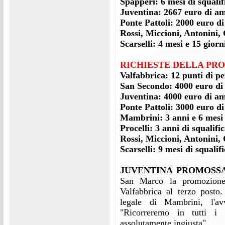
Spapperi: 6 mesi di squali
Juventina: 2667 euro di 
Ponte Pattoli: 2000 euro 
Rossi, Miccioni, Antonini, 
Scarselli: 4 mesi e 15 giorni
RICHIESTE DELLA PR
Valfabbrica: 12 punti di p
San Secondo: 4000 euro d
Juventina: 4000 euro di 
Ponte Pattoli: 3000 euro 
Mambrini: 3 anni e 6 mesi d
Procelli: 3 anni di squalific
Rossi, Miccioni, Antonini, 
Scarselli: 9 mesi di squalifi
JUVENTINA PROMOSSA
San Marco
la promozione
Valfabbrica al
terzo posto.
legale di Mambrini,
l'a
"Ricorreremo in tutti i 
assolutamente ingiusta".