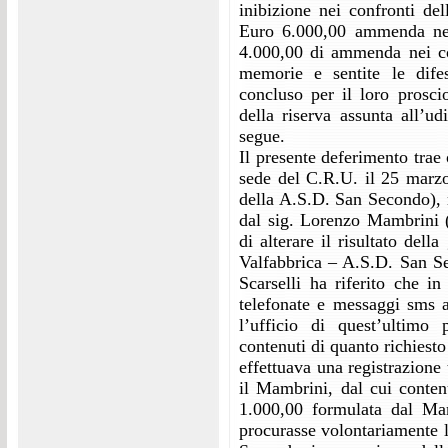
inibizione nei confronti de
Euro 6.000,00 ammenda nei
4.000,00 di ammenda nei co
memorie e sentite le difes
concluso per il loro prosc
della riserva assunta all’u
segue.
Il presente deferimento trae
sede del C.R.U. il 25 marzo
della A.S.D. San Secondo), re
dal sig. Lorenzo Mambrini (
di alterare il risultato de
Valfabbrica – A.S.D. San Se
Scarselli ha riferito che i
telefonate e messaggi sms a
l’ufficio di quest’ultimo
contenuti di quanto richiesto
effettuava una registrazione
il Mambrini, dal cui conten
1.000,00 formulata dal Mam
procurasse volontariamente l