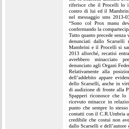
riferisce che il Procelli l
contro di lui ed il Mambrin
nel messaggio sms 2013-03
“Sono col Prox manu devi
confermando la compartecipaz
Tutto quanto precede senza vo
denunciati dallo Scarselli
Mambrini e il Procelli si sar
2013 allorché, recatisi entr
avrebbero minacciato pre
denunciato agli Organi Feder
Relativamente alla posizi
dell’addebito appare eviden
dello Scarselli, anche in vir
di audizione di fronte alla P
Spapperi riconosce che lo 
ricevuto minacce in relazio
punto che sempre lo stesso 
contatti con il C.R.Umbria al
credibile che costui non av
dallo Scarselli e dell’autore