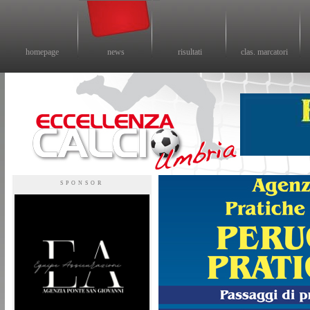
homepage
news
risultati
clas. marcatori
Eccellenza calcio - il sito sul calcio di eccellenza in Umbria
SPONSOR