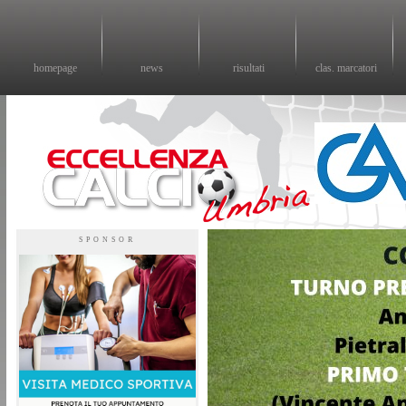
homepage
news
risultati
clas. marcatori
Eccellenza calcio - il sito sul calcio di eccellenza in Umbria
SPONSOR