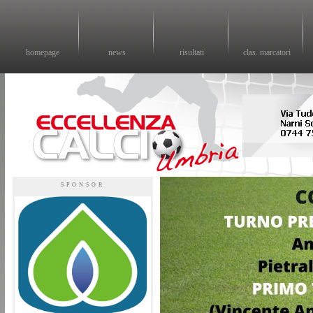
homepage
news
risultati
clas. marcatori
Eccellenza calcio - il sito sul calcio di eccellenza in Umbria
SPONSOR