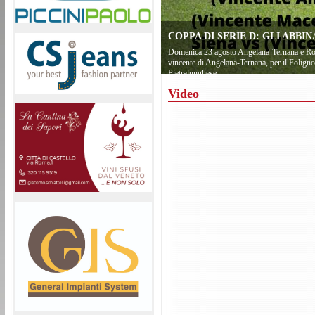
COPPA DI SERIE D: GLI ABB
Domenica 23 agosto Angelana-Ternana e Rond
vincente di Angelana-Ternana, per il Foligno 
Pietralunghese
Video