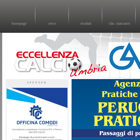
homepage
news
risultati
clas. marcatori
Eccellenza calcio - il sito sul calcio di eccellenza in Umbria
SPONSOR