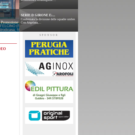
SERIE D GIRONE E:...
Confermata la divisione delle squadre umbre.
 e Promozione
Con Angelana,...
SPONSOR
DEO