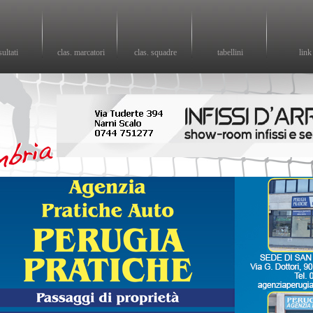
sultati
clas. marcatori
clas. squadre
tabellini
link