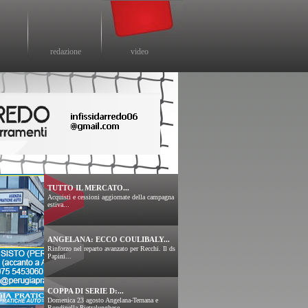
redazione
video
TUTTO IL MERCATO...
Acquisti e cessioni aggiornate della campagna
estiva...
ANGELANA: ECCO COULIBALY...
Rinforzo nel reparto avanzato per Recchi. Il ds
Papini...
COPPA DI SERIE D:...
Domenica 23 agosto Angelana-Ternana e
Rondinella-Pietralunghese....