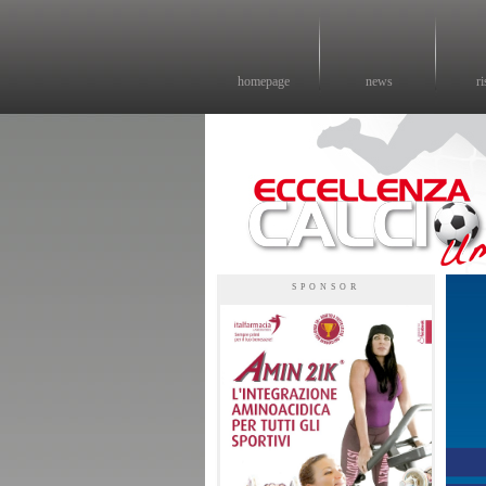
homepage
news
ri
Eccellenza calcio - il sito sul calcio di eccellenza in Umbria
SPONSOR