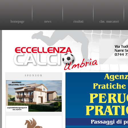
homepage
news
risultati
clas. marcatori
Eccellenza calcio - il sito sul calcio di eccellenza in Umbria
SPONSOR