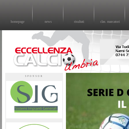
homepage
news
risultati
clas. marcatori
Eccellenza calcio - il sito sul calcio di eccellenza in Umbria
SPONSOR