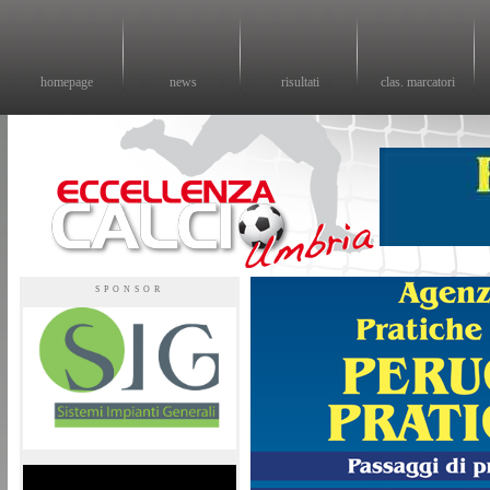
homepage
news
risultati
clas. marcatori
Eccellenza calcio - il sito sul calcio di eccellenza in Umbria
SPONSOR