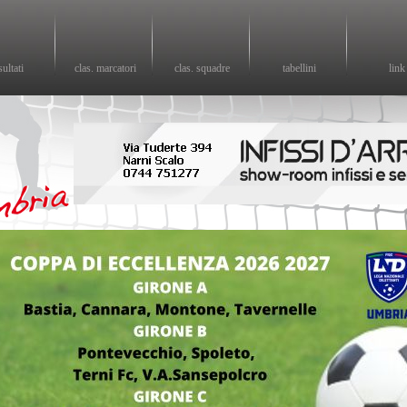
sultati
clas. marcatori
clas. squadre
tabellini
link