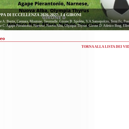
PA DI ECCELLENZA 2026-2027: I 4 GIRONI
e A: Bastia, Cannara, Montone, Tavernelle. Girone B: Spoleto, V.A.Sansepolcro, Terni Fc, Pon
e C: Agape Pierantonio, Narnese, Nuova Alba, Olympia Thyrus. Girone D: Atletico Bmg, Eller
ano
eo
TORNA ALLA LISTA DEI VI