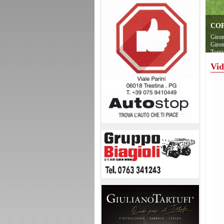
COP
Giron
Giron
Torgi
Vid