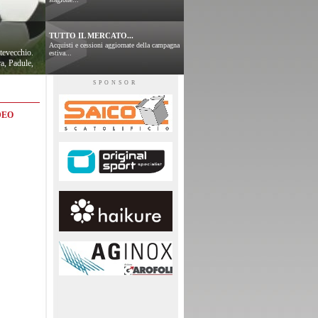
TUTTO IL MERCATO...
Acquisti e cessioni aggiornate della campagna
tevecchio.
estiva...
a, Padule,
SPONSOR
DEO