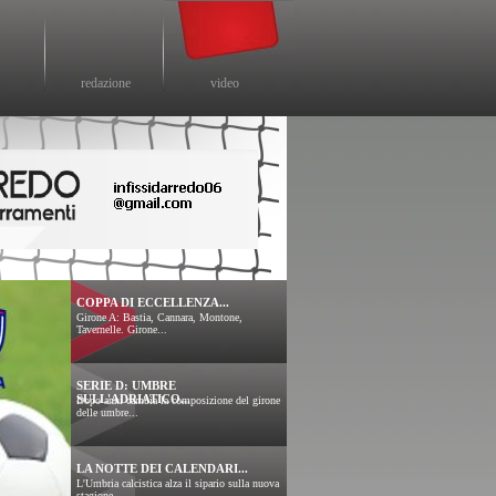
redazione
video
COPPA DI ECCELLENZA...
Girone A: Bastia, Cannara, Montone,
Tavernelle. Girone...
SERIE D: UMBRE
SULL'ADRIATICO...
Dopo anni cambia la composizione del girone
delle umbre...
LA NOTTE DEI CALENDARI...
L'Umbria calcistica alza il sipario sulla nuova
stagione...