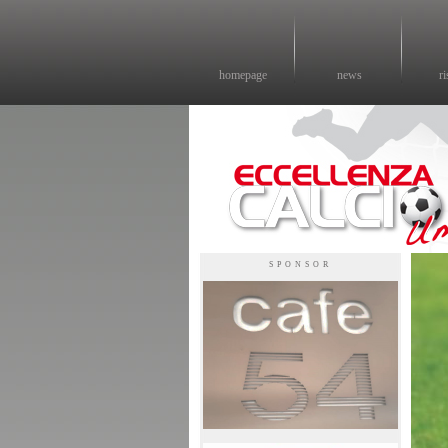
homepage
news
ri
Eccellenza calcio - il sito sul calcio di eccellenza in Umbria
SPONSOR