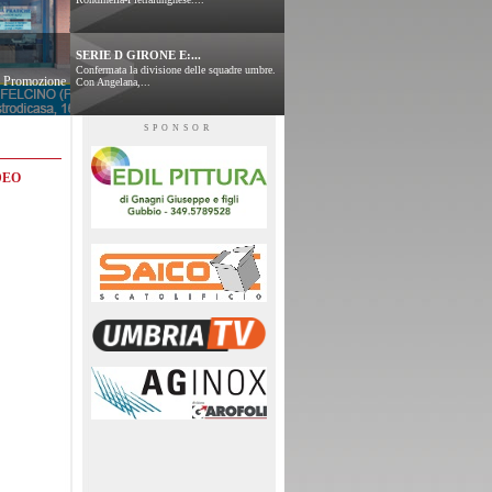
SERIE D GIRONE E:...
Confermata la divisione delle squadre umbre.
 e Promozione
Con Angelana,...
SPONSOR
DEO