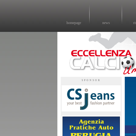
homepage
news
ri
Eccellenza calcio - il sito sul calcio di eccellenza in Umbria
SPONSOR