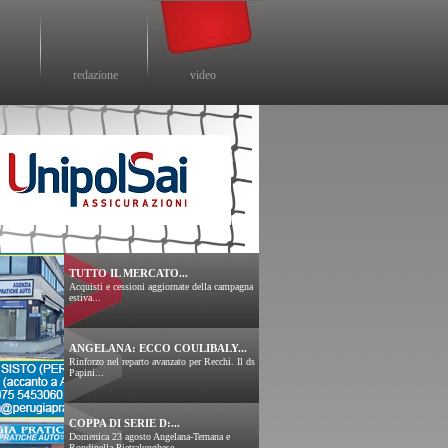
redazione
video
TUTTO IL MERCATO...
Acquisti e cessioni aggiornate della campagna
estiva...
ANGELANA: ECCO COULIBALY...
Rinforzo nel reparto avanzato per Recchi. Il ds
Papini...
COPPA DI SERIE D:...
Domenica 23 agosto Angelana-Ternana e
Rondinella-Pietralunghese....