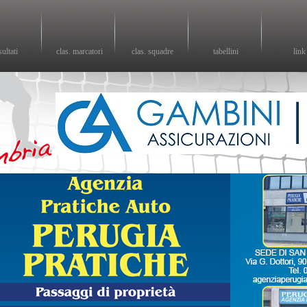
sultati
clas. marcatori
clas. squadre
tabellini
link