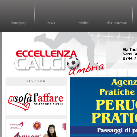
homepage
news
risultati
clas. marcatori
Eccellenza calcio - il sito sul calcio di eccellenza in Umbria
SPONSOR