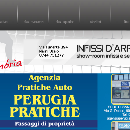
sultati
clas. marcatori
clas. squadre
tabellini
link