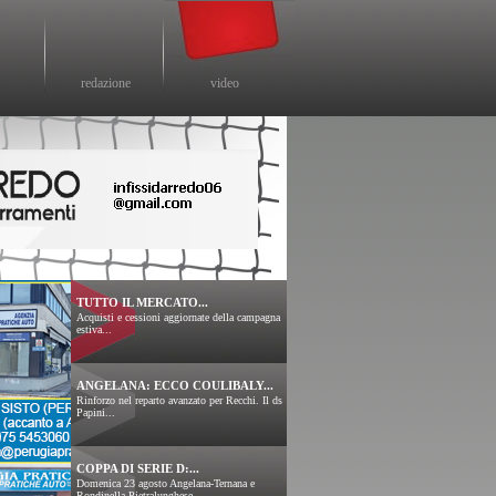
redazione
video
TUTTO IL MERCATO...
Acquisti e cessioni aggiornate della campagna
estiva...
ANGELANA: ECCO COULIBALY...
Rinforzo nel reparto avanzato per Recchi. Il ds
Papini...
COPPA DI SERIE D:...
Domenica 23 agosto Angelana-Ternana e
Rondinella-Pietralunghese....