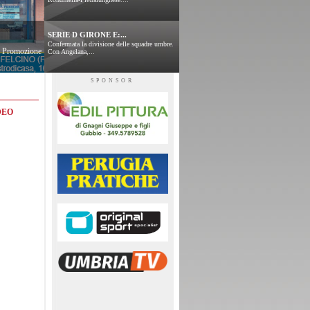
SERIE D GIRONE E:...
Confermata la divisione delle squadre umbre.
 e Promozione
Con Angelana,...
SPONSOR
DEO