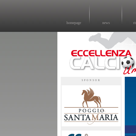
homepage
news
ri
Eccellenza calcio - il sito sul calcio di eccellenza in Umbria
SPONSOR