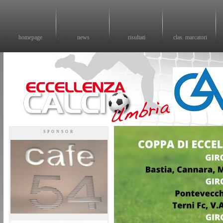
homepage
news
risultati
clas. marcatori
Eccellenza calcio - il sito sul calcio di eccellenza in Umbria
SPONSOR