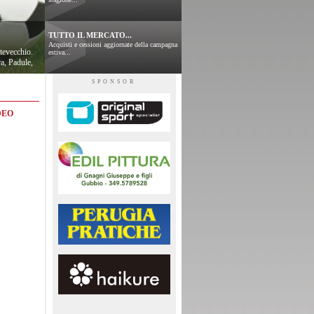
TUTTO IL MERCATO...
Acquisti e cessioni aggiornate della campagna
tevecchio.
estiva...
a, Padule,
SPONSOR
DEO