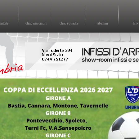
sultati
clas. marcatori
clas. squadre
tabellini
link