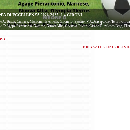
PA DI ECCELLENZA 2026-2027: I 4 GIRONI
e A: Bastia, Cannara, Montone, Tavernelle. Girone B: Spoleto, V.A.Sansepolcro, Terni Fc, Pon
e C: Agape Pierantonio, Narnese, Nuova Alba, Olympia Thyrus. Girone D: Atletico Bmg, Eller
ano
eo
TORNA ALLA LISTA DEI VI