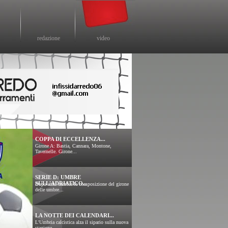
redazione
video
COPPA DI ECCELLENZA...
Girone A: Bastia, Cannara, Montone,
Tavernelle. Girone...
SERIE D: UMBRE
SULL'ADRIATICO...
Dopo anni cambia la composizione del girone
delle umbre...
LA NOTTE DEI CALENDARI...
L'Umbria calcistica alza il sipario sulla nuova
stagione...