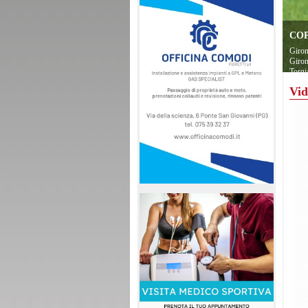
COP
Giron
Giron
Torgi
Vid