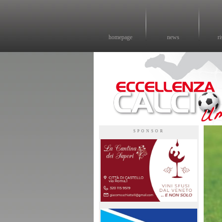
homepage
news
ri
Eccellenza calcio - il sito sul calcio di eccellenza in Umbria
SPONSOR