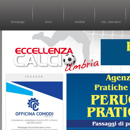
homepage
news
risultati
clas. marcatori
Eccellenza calcio - il sito sul calcio di eccellenza in Umbria
SPONSOR