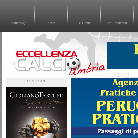
homepage
news
risultati
clas. marcatori
Eccellenza calcio - il sito sul calcio di eccellenza in Umbria
SPONSOR