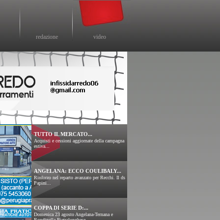
redazione
video
TUTTO IL MERCATO...
Acquisti e cessioni aggiornate della campagna
estiva...
ANGELANA: ECCO COULIBALY...
Rinforzo nel reparto avanzato per Recchi. Il ds
Papini...
COPPA DI SERIE D:...
Domenica 23 agosto Angelana-Ternana e
Rondinella-Pietralunghese....