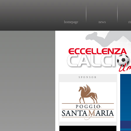
homepage
news
ri
Eccellenza calcio - il sito sul calcio di eccellenza in Umbria
SPONSOR