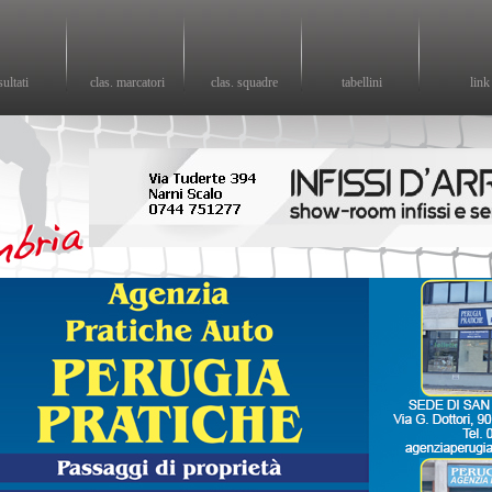
sultati
clas. marcatori
clas. squadre
tabellini
link