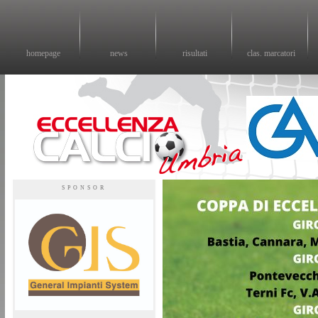
homepage
news
risultati
clas. marcatori
Eccellenza calcio - il sito sul calcio di eccellenza in Umbria
SPONSOR