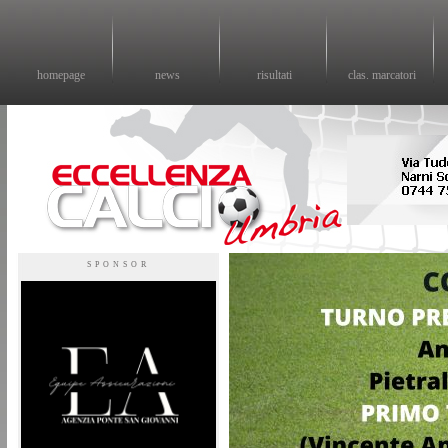
homepage
news
risultati
clas. marcatori
Eccellenza calcio - il sito sul calcio di eccellenza in Umbria
SPONSOR