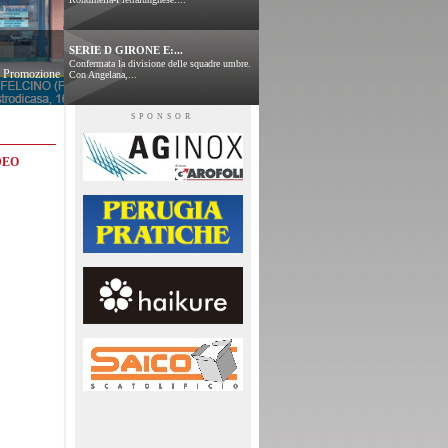
SERIE D GIRONE E:...
Confermata la divisione delle squadre umbre.
 e Promozione
Con Angelana,...
SPONSOR
DEO