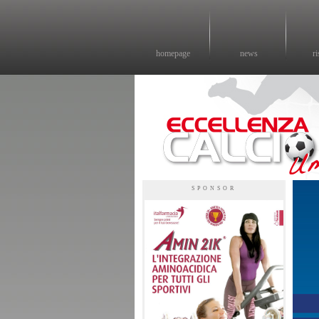
homepage
news
ri
Eccellenza calcio - il sito sul calcio di eccellenza in Umbria
SPONSOR