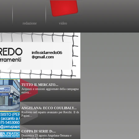
redazione
video
TUTTO IL MERCATO...
Acquisti e cessioni aggiornate della campagna
estiva...
ANGELANA: ECCO COULIBALY...
Rinforzo nel reparto avanzato per Recchi. Il ds
Papini...
COPPA DI SERIE D:...
Domenica 23 agosto Angelana-Ternana e
Rondinella-Pietralunghese....