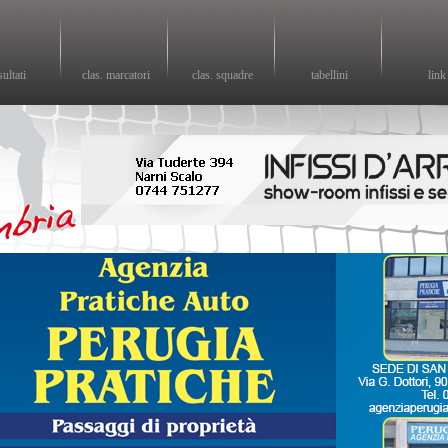
sultati
clas. marcatori
clas. squadre
tabellini
link