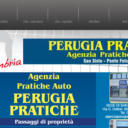
sultati
clas. marcatori
clas. squadre
tabellini
link