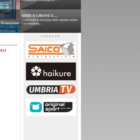
SERIE D GIRONE E:...
Confermata la divisione delle squadre umbre.
 e Promozione
Con Angelana,...
SPONSOR
DEO