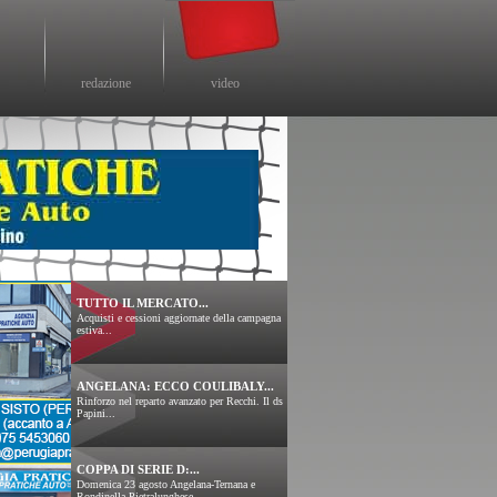
redazione
video
TUTTO IL MERCATO...
Acquisti e cessioni aggiornate della campagna
estiva...
ANGELANA: ECCO COULIBALY...
Rinforzo nel reparto avanzato per Recchi. Il ds
Papini...
COPPA DI SERIE D:...
Domenica 23 agosto Angelana-Ternana e
Rondinella-Pietralunghese....