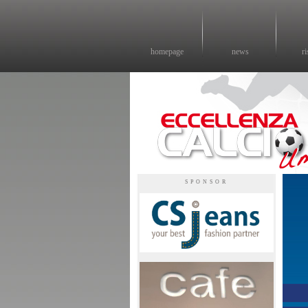
homepage
news
ri
Eccellenza calcio - il sito sul calcio di eccellenza in Umbria
SPONSOR