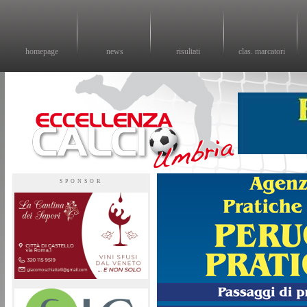
homepage
news
risultati
clas. marcatori
Eccellenza calcio - il sito sul calcio di eccellenza in Umbria
SPONSOR