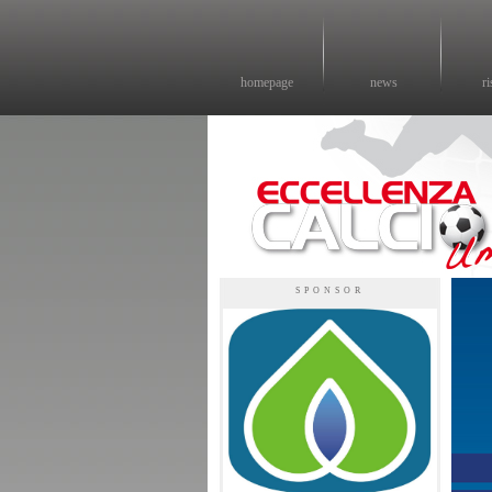
homepage
news
ri
Eccellenza calcio - il sito sul calcio di eccellenza in Umbria
SPONSOR