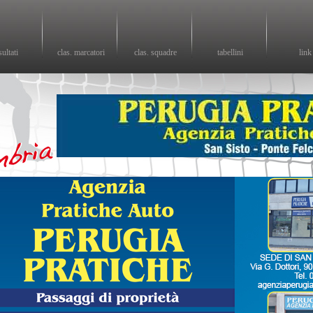
sultati
clas. marcatori
clas. squadre
tabellini
link