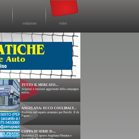
redazione
video
TUTTO IL MERCATO...
Acquisti e cessioni aggiornate della campagna
estiva...
ANGELANA: ECCO COULIBALY...
Rinforzo nel reparto avanzato per Recchi. Il ds
Papini...
COPPA DI SERIE D:...
Domenica 23 agosto Angelana-Ternana e
Rondinella-Pietralunghese....