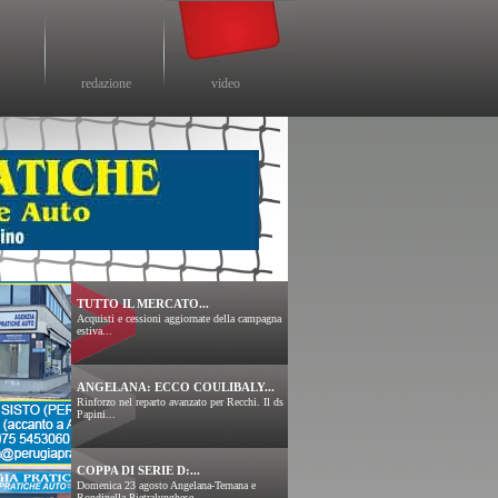
redazione
video
TUTTO IL MERCATO...
Acquisti e cessioni aggiornate della campagna
estiva...
ANGELANA: ECCO COULIBALY...
Rinforzo nel reparto avanzato per Recchi. Il ds
Papini...
COPPA DI SERIE D:...
Domenica 23 agosto Angelana-Ternana e
Rondinella-Pietralunghese....