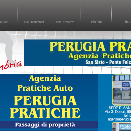
sultati
clas. marcatori
clas. squadre
tabellini
link