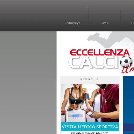
homepage
news
ri
Eccellenza calcio - il sito sul calcio di eccellenza in Umbria
SPONSOR