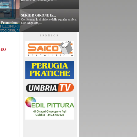
SERIE D GIRONE E:...
Confermata la divisione delle squadre umbre.
 e Promozione
Con Angelana,...
SPONSOR
DEO