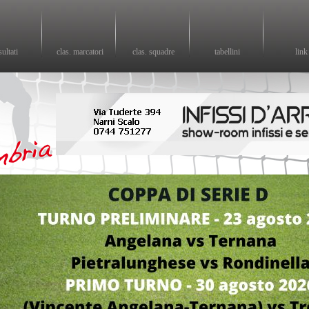
sultati
clas. marcatori
clas. squadre
tabellini
link