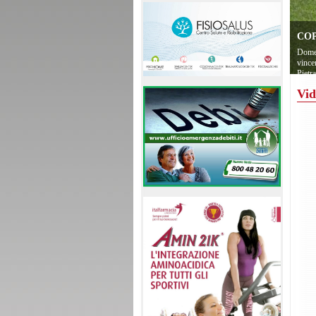
COP
Domen
vince
Pietr
Vid