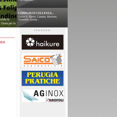
COPPA DI ECCELLENZA...
Girone A: Bastia, Cannara, Montone,
sfida la
Tavernelle. Girone...
 Siena per la
SPONSOR
DEO