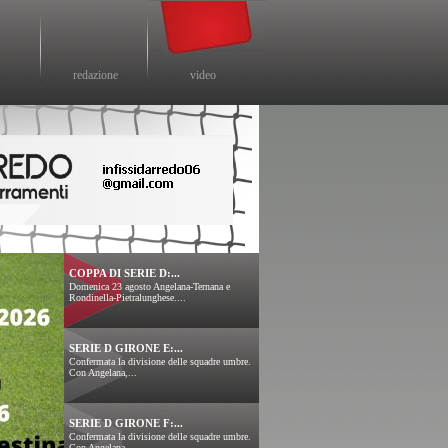
redazione
video
COPPA DI SERIE D:...
Domenica 23 agosto Angelana-Ternana e
Rondinella-Pietralunghese....
SERIE D GIRONE E:...
Confermata la divisione delle squadre umbre.
Con Angelana,...
SERIE D GIRONE F:...
Confermata la divisione delle squadre umbre.
Con Angelana,...