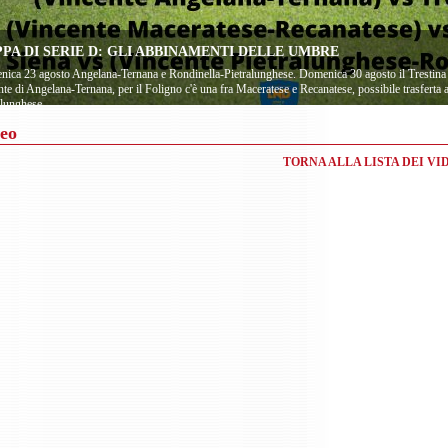
PA DI SERIE D: GLI ABBINAMENTI DELLE UMBRE
ica 23 agosto Angelana-Ternana e Rondinella-Pietralunghese. Domenica 30 agosto il Trestina 
nte di Angelana-Ternana, per il Foligno c'è una fra Maceratese e Recanatese, possibile trasferta a
alunghese
eo
TORNA ALLA LISTA DEI VI