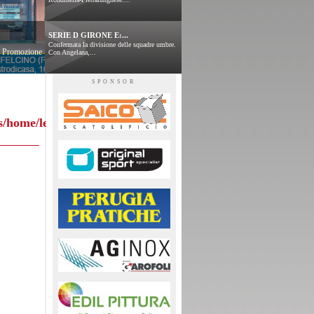
SERIE D GIRONE E:...
Confermata la divisione delle squadre umbre.
 e Promozione
Con Angelana,...
SPONSOR
s/home/leggitabellini.php