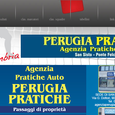
sultati
clas. marcatori
clas. squadre
tabellini
link