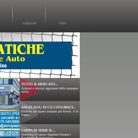
redazione
video
TUTTO IL MERCATO...
Acquisti e cessioni aggiornate della campagna
estiva...
ANGELANA: ECCO COULIBALY...
Rinforzo nel reparto avanzato per Recchi. Il ds
Papini...
COPPA DI SERIE D:...
Domenica 23 agosto Angelana-Ternana e
Rondinella-Pietralunghese....