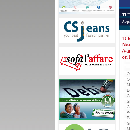
TUT
Acqui
Tab
Not
/va
on 
O
O
M
Es
C
Si
G
A
B
G
M