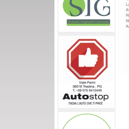
Lu
A
RE
N
Ad