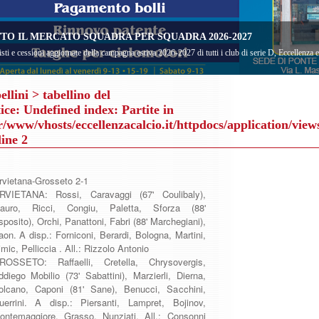
TO IL MERCATO SQUADRA PER SQUADRA 2026-2027
sti e cessioni aggiornate della campagna estiva 2026-2027 di tutti i club di serie D, Eccellenza
ellini
> tabellino del
ice
: Undefined index: Partite in
r/www/vhosts/eccellenzacalcio.it/httpdocs/application/view
line
2
rvietana-Grosseto 2-1
RVIETANA: Rossi, Caravaggi (67' Coulibaly),
auro, Ricci, Congiu, Paletta, Sforza (88'
posito), Orchi, Panattoni, Fabri (88' Marchegiani),
aon. A disp.: Forniconi, Berardi, Bologna, Martini,
mic, Pelliccia . All.: Rizzolo Antonio
ROSSETO: Raffaelli, Cretella, Chrysovergis,
ddiego Mobilio (73' Sabattini), Marzierli, Dierna,
olcano, Caponi (81' Sane), Benucci, Sacchini,
uerrini. A disp.: Piersanti, Lampret, Bojinov,
ontemaggiore, Grasso, Nunziati. All.: Consonni