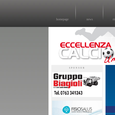
homepage
news
ri
Eccellenza calcio - il sito sul calcio di eccellenza in Umbria
SPONSOR