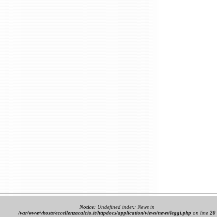
Notice
: Undefined index: News in
/var/www/vhosts/eccellenzacalcio.it/httpdocs/application/views/news/leggi.php
on line
20