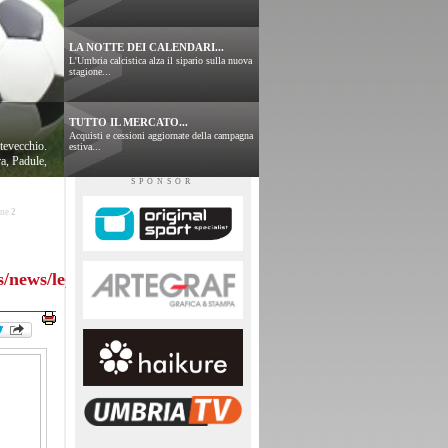
LA NOTTE DEI CALENDARI...
L'Umbria calcistica alza il sipario sulla nuova
stagione...
TUTTO IL MERCATO...
Acquisti e cessioni aggiornate della campagna
tevecchio.
estiva...
a, Padule,
SPONSOR
ine
2
s/news/leggi.php