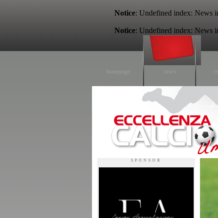
Notice
: Undefined index: News 
Notice
: Undefined index: News 
homepage
news
ri
Eccellenza calcio - il sito sul calcio di eccellenza in Umbria
SPONSOR