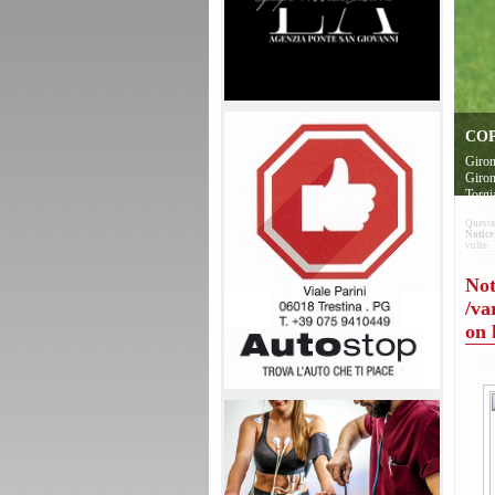
COP
Giron
Giron
Torgi
Questa 
Notice
volte
Not
/va
on 