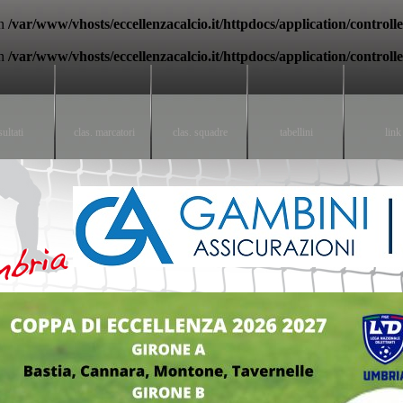
in
/var/www/vhosts/eccellenzacalcio.it/httpdocs/application/controll
in
/var/www/vhosts/eccellenzacalcio.it/httpdocs/application/controll
sultati
clas. marcatori
clas. squadre
tabellini
link