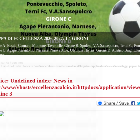
PA DI ECCELLENZA 2026-2027: I 4 GIRONI
e A: Bastia, Cannara, Montone, Tavernelle. Girone B: Spoleto, V.A.Sansepolcro, Terni Fc, Pon
e C: Agape Pierantonio, Narnese, Nuova Alba, Olympia Thyrus. Girone D: Atletico Bmg, Eller
ano
notizia è stata letta
: Undefined index: News in
/var/www/vhosts/eccellenzacalcio.it/httpdocs/application/views/news/leggi.php
on l
ice
: Undefined index: News in
r/www/vhosts/eccellenzacalcio.it/httpdocs/application/view
line
3